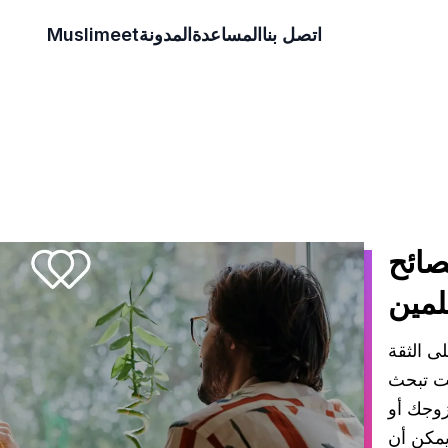
اتصل بنا
المساعدة
المدونة
Muslimeet
صائح
لمين
لى الثقة
نت تبحث
زوجك أو
يمكن أن