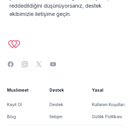
reddedildiğini düşünüyorsanız, destek
ekibimizle iletişime geçin.
Footer
Facebook
Instagram
Twitter
YouTube
Muslimeet
Destek
Yasal
Kayıt Ol
Destek
Kullanım Koşulları
Blog
İletişim
Gizlilik Politikası