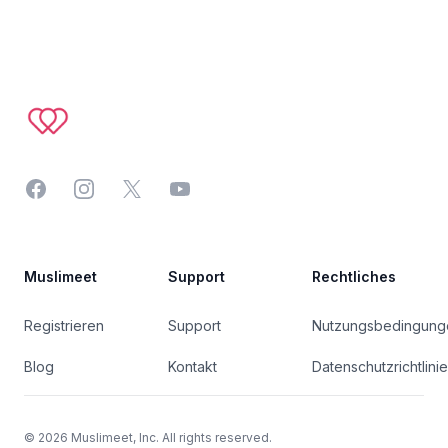
Footer
Facebook
Instagram
Twitter
YouTube
Muslimeet
Support
Rechtliches
Registrieren
Support
Nutzungsbedingung
Blog
Kontakt
Datenschutzrichtlinie
©
2026
Muslimeet, Inc. All rights reserved.