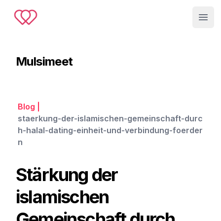
Muslimeet
Open
Mulsimeet
Blog
|
staerkung-der-islamischen-gemeinschaft-durc
h-halal-dating-einheit-und-verbindung-foerder
n
Stärkung der
islamischen
Gemeinschaft durch