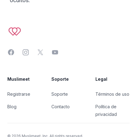
ocultos.
Footer
Facebook
Instagram
Twitter
YouTube
Muslimeet
Soporte
Legal
Registrarse
Soporte
Términos de uso
Blog
Contacto
Política de
privacidad
©
2026
Muslimeet, Inc. All rights reserved.