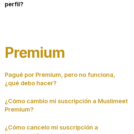
perfil?
Premium
Pagué por Premium, pero no funciona,
¿qué debo hacer?
¿Cómo cambio mi suscripción a Muslimeet
Premium?
¿Cómo cancelo mi suscripción a