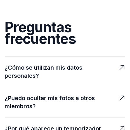
Preguntas
frecuentes
¿Cómo se utilizan mis datos
personales?
¿Puedo ocultar mis fotos a otros
miembros?
¿Por qué aparece un temporizador