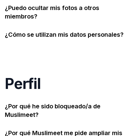
¿Puedo ocultar mis fotos a otros
miembros?
¿Cómo se utilizan mis datos personales?
Perfil
¿Por qué he sido bloqueado/a de
Muslimeet?
¿Por qué Muslimeet me pide ampliar mis