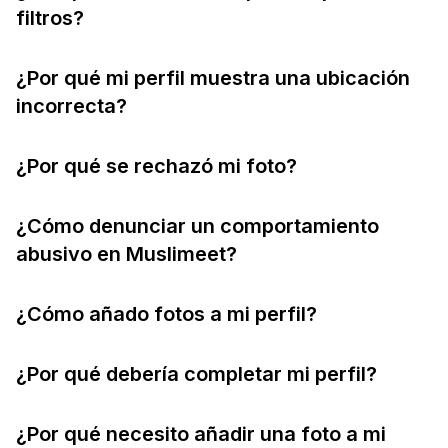
filtros?
¿Por qué mi perfil muestra una ubicación
incorrecta?
¿Por qué se rechazó mi foto?
¿Cómo denunciar un comportamiento
abusivo en Muslimeet?
¿Cómo añado fotos a mi perfil?
¿Por qué debería completar mi perfil?
¿Por qué necesito añadir una foto a mi