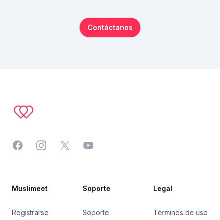
Contáctanos
Footer
Facebook
Instagram
Twitter
YouTube
Muslimeet
Soporte
Legal
Registrarse
Soporte
Términos de uso