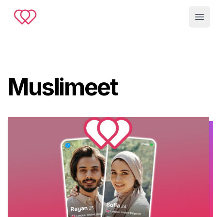
Muslimeet
Open
Muslimeet