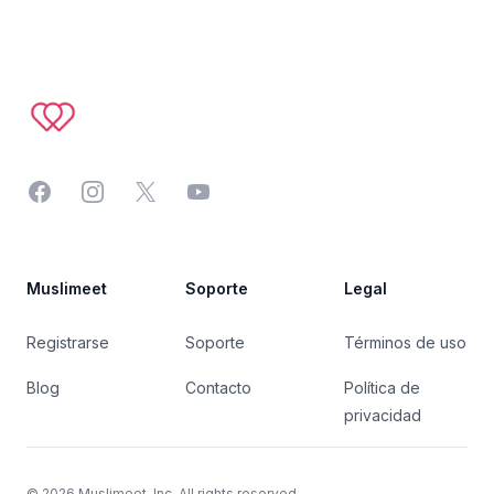
Footer
Facebook
Instagram
Twitter
YouTube
Muslimeet
Soporte
Legal
Registrarse
Soporte
Términos de uso
Blog
Contacto
Política de
privacidad
©
2026
Muslimeet, Inc. All rights reserved.